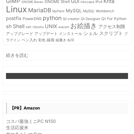
GIMP
Krita
GUI
GNOME Shell
IPv4
GNOME Boxes
inkscape
Linux
MariaDB
MySQL
MySQL Workbench
MyPaint
python
postfix
PowerDNS
Qt For Python
Qt creator
Qt Designer
お絵描き
Shell
sh
UNIX
アクセス制限
ssh
Ubuntu
wacom
スクリプト
シェル
インストール
アップグレード
アップデート
プ
ペン入れ
線画
ラグイン
彩色
縦書き
転写
:
続きを読む
GNOME
Shell
で
ス
ク
リ
ー
ン
【PR】Amazon
ロ
ッ
コスパ最強ミニPC N150
ク
生活応援米
後
サーキュレーター