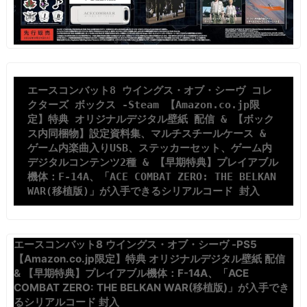
エースコンバット8 ウイングス・オブ・シーヴ コレ
クターズ ボックス -Steam 【Amazon.co.jp限
定】特典 オリジナルデジタル壁紙 配信 & 【ボック
ス内同梱物】設定資料集、マルチスチールケース & 
ゲーム内楽曲入りUSB、ステッカーセット、ゲーム内
デジタルコンテンツ2種 & 【早期特典】プレイアブル
機体：F-14A、「ACE COMBAT ZERO: THE BELKAN 
WAR(移植版)」が入手できるシリアルコード 封入
エースコンバット8 ウイングス・オブ・シーヴ -PS5
【Amazon.co.jp限定】特典 オリジナルデジタル壁紙 配信
& 【早期特典】プレイアブル機体：F-14A、「ACE
COMBAT ZERO: THE BELKAN WAR(移植版)」が入手でき
るシリアルコード 封入