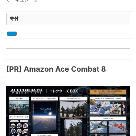
に
NVIDIA
で
寄付
は
ハ
ン
グ
ア
ッ
プ
す
[PR] Amazon Ace Combat 8
る
問
題