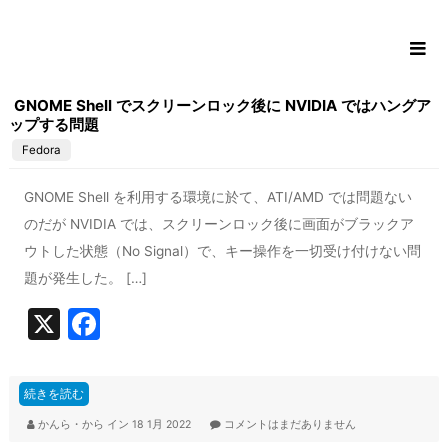
コ
ン
テ
ン
GNOME Shell でスクリーンロック後に NVIDIA ではハングア
ツ
ップする問題
に
Fedora
ス
キ
GNOME Shell を利用する環境に於て、ATI/AMD では問題ない
ッ
のだが NVIDIA では、スクリーンロック後に画面がブラックア
プ
ウトした状態（No Signal）で、キー操作を一切受け付けない問
題が発生した。 […]
X
F
a
c
続きを読む
e
かんら・から
イン
18 1月 2022
コメントはまだありません