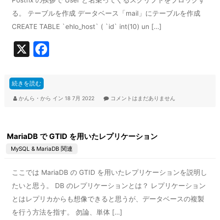
Postfix の挨拶で User と名乗ってくるスクリプトをブロックす
る。 テーブルを作成 データベース「mail」にテーブルを作成
CREATE TABLE `ehlo_host` ( `id` int(10) un […]
X
F
a
c
続きを読む
e
かんら・から
イン
18 7月 2022
コメントはまだありません
b
o
MariaDB で GTID を用いたレプリケーション
o
MySQL & MariaDB 関連
k
ここでは MariaDB の GTID を用いたレプリケーションを説明し
たいと思う。 DB のレプリケーションとは？ レプリケーション
とはレプリカからも想像できると思うが、データベースの複製
を行う方法を指す。 勿論、単体 […]