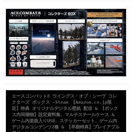
エースコンバット8 ウイングス・オブ・シーヴ コレ
クターズ ボックス -Steam 【Amazon.co.jp限
定】特典 オリジナルデジタル壁紙 配信 & 【ボック
ス内同梱物】設定資料集、マルチスチールケース & 
ゲーム内楽曲入りUSB、ステッカーセット、ゲーム内
デジタルコンテンツ2種 & 【早期特典】プレイアブル