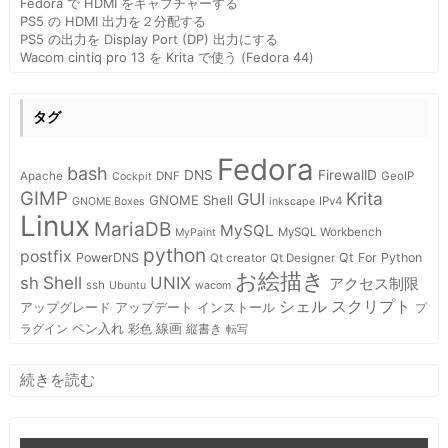
Fedora で HDMI をキャプチャーする
PS5 の HDMI 出力を２分配する
PS5 の出力を Display Port (DP) 出力にする
Wacom cintiq pro 13 を Krita で使う (Fedora 44)
タグ
Fedora
bash
DNS
FirewallD
Apache
DNF
GeoIP
Cockpit
GIMP
Krita
GUI
GNOME Shell
IPv4
GNOME Boxes
inkscape
Linux
MariaDB
MySQL
MySQL Workbench
MyPaint
python
postfix
PowerDNS
Qt For Python
Qt creator
Qt Designer
お絵描き
Shell
sh
UNIX
アクセス制限
ssh
Ubuntu
wacom
スクリプト
シェル
インストール
アップグレード
アップデート
プ
ペン入れ
線画
ラグイン
彩色
縦書き
転写
:
続きを読む
MariaDB
で
GTID