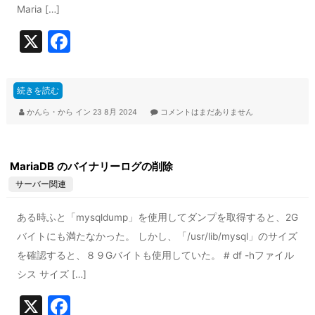
Maria […]
X
F
a
c
続きを読む
e
かんら・から
イン
23 8月 2024
コメントはまだありません
b
o
MariaDB のバイナリーログの削除
o
サーバー関連
k
ある時ふと「mysqldump」を使用してダンプを取得すると、2G
バイトにも満たなかった。 しかし、「/usr/lib/mysql」のサイズ
を確認すると、８９Gバイトも使用していた。 # df -hファイル
シス サイズ […]
X
F