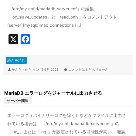
「/etc/my.cnf.d/mariadb-server.cnf」の編集
「log_slave_updates」と「read_only」をコメントアウト
[server][mysqld]max_connections […]
X
F
a
c
続きを読む
e
かんら・から
イン
15 6月 2025
コメントはまだありません
b
o
MariaDB エラーログをジャーナルに出力させる
o
サーバー関連
k
エラーログ（バイナリーログを除く）などがファイルに出力さ
れている場合は、「/etc/my.cnf.d/mariadb-server.cnf」の
「log_」または「log-」が設定されている可能性が高い。 確認