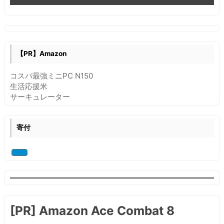
を
用
い
た
レ
【PR】Amazon
プ
リ
コスパ最強ミニPC N150
ケ
生活応援米
ー
サーキュレーター
シ
ョ
ン
寄付
[PR] Amazon Ace Combat 8