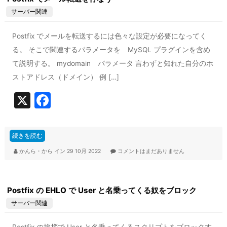
o
サーバー関連
k
Postfix でメールを転送するには色々な設定が必要になってく
る。 そこで関連するパラメータを MySQL プラグインを含め
て説明する。 mydomain パラメータ 言わずと知れた自分のホ
ストアドレス（ドメイン） 例 […]
X
F
a
c
続きを読む
e
かんら・から
イン
29 10月 2022
コメントはまだありません
b
o
Postfix の EHLO で User と名乗ってくる奴をブロック
o
サーバー関連
k