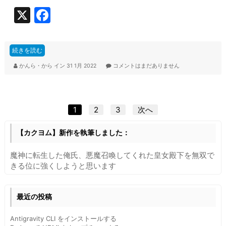
X
F
a
c
続きを読む
e
かんら・から
イン
31 1月 2022
コメントはまだありません
b
o
o
投
1
2
3
次へ
k
稿
【カクヨム】新作を執筆しました：
の
魔神に転生した俺氏、悪魔召喚してくれた皇女殿下を無双で
ペ
きる位に強くしようと思います
ー
ジ
最近の投稿
送
Antigravity CLI をインストールする
り