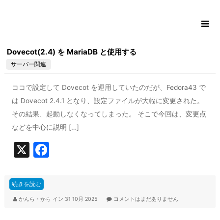
コ
ン
テ
ン
Dovecot(2.4) を MariaDB と使用する
ツ
サーバー関連
に
ス
ココで設定して Dovecot を運用していたのだが、Fedora43 で
キ
ッ
は Dovecot 2.4.1 となり、設定ファイルが大幅に変更された。
プ
その結果、起動しなくなってしまった。 そこで今回は、変更点
などを中心に説明 […]
X
F
a
c
続きを読む
e
かんら・から
イン
31 10月 2025
コメントはまだありません
b