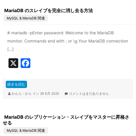
o
MariaDB のスレイブを完全に消し去る方法
o
MySQL & MariaDB 関連
k
# mariadb -pEnter password: Welcome to the MariaDB
monitor. Commands end with ; or \g.Your MariaDB connection
[…]
X
F
a
c
続きを読む
e
かんら・から
イン
28 6月 2025
コメントはまだありません
b
o
MariaDB のレプリケーション・スレイブをマスターに昇格さ
o
せる
k
MySQL & MariaDB 関連