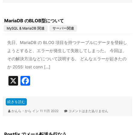
b
o
MariaDB のBLOB型について
o
MySQL & MariaDB 関連
サーバー関連
k
先日、MariaDB の BLOG 項目を持つテーブルにデータを登録し
ようとすると、エラーが発生して失敗してしまった。 今回は、
その解決方法などについて説明する。 どんなエラーが起きたの
か 2055: lost conn […]
X
F
a
c
続きを読む
e
かんら・から
イン
11 11月 2022
コメントはまだありません
b
o
Postfix でメール転送を行なう