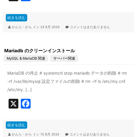
a
c
続きを読む
e
かんら・から
イン
23 8月 2024
コメントはまだありません
b
o
Mariadb のクリーンインストール
o
MySQL & MariaDB 関連
サーバー関連
k
MariaDB の停止 # systemctl stop mariadb データの削除 # rm
-rf /var/lib/mysql 設定ファイルの削除 # rm -rf ls /etc/my.cnf
/etc/my. […]
X
F
a
c
続きを読む
e
かんら・から
イン
13 8月 2024
コメントはまだありません