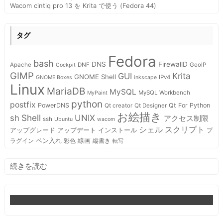
Wacom cintiq pro 13 を Krita で使う (Fedora 44)
タグ
Fedora
bash
DNS
FirewallD
Apache
DNF
GeoIP
Cockpit
GIMP
Krita
GUI
GNOME Shell
IPv4
GNOME Boxes
inkscape
Linux
MariaDB
MySQL
MySQL Workbench
MyPaint
python
postfix
PowerDNS
Qt For Python
Qt creator
Qt Designer
お絵描き
Shell
sh
UNIX
アクセス制限
ssh
Ubuntu
wacom
スクリプト
シェル
インストール
アップグレード
アップデート
プ
ペン入れ
線画
ラグイン
彩色
縦書き
転写
:
続きを読む
bash
プ
ロ
グ
ラ