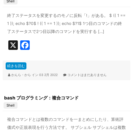
Shell
k
終了ステータスを変更するのモノに反転「!」がある。 $ (( 1 ==
1 )); echo $?0$ ! (( 1 == 1 )); echo $?1$ 1つ目のコマンドの終
了ステータスで2つ目以降のコマンドを実行する […]
X
F
a
c
続きを読む
e
かんら・から
イン
03 2月 2022
コメントはまだありません
b
o
bash プログラミング：複合コマンド
o
Shell
k
複合コマンドとは複数のコマンドを一まとめにしたり、算術評
価式や正規表現を行う方法です。 サブシェル サブシェルは複数