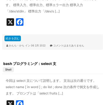
す。 標準入力、標準出力、標準エラー出力 標準入力
「/dev/stdin」 標準出力「/dev/s […]
X
F
a
c
続きを読む
e
かんら・から
イン
06 2月 2022
コメントはまだありません
b
o
bash プログラミング：select 文
o
Shell
k
今回は select 文について説明します。 文法は次の通りです。
select name [ in word ] ; do list ; done 次の条件で例文を作成し
ます。 プロンプトは「select fruits […]
X
F