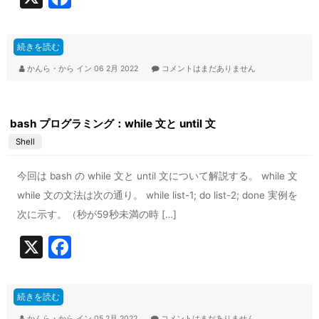
a
c
続きを読む
e
かんら・から
イン
06 2月 2022
コメントはまだありません
b
o
bash プログラミング：while 文と until 文
o
Shell
k
今回は bash の while 文と until 文について解説する。 while 文
while 文の文法は次の通り。 while list-1; do list-2; done 実例を
次に示す。（秒が59秒未満の時 […]
X
F
a
c
続きを読む
e
かんら・から
イン
05 2月 2022
コメントはまだありません