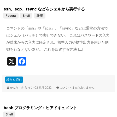
o
ssh、scp、rsync などをシェルから実行する
o
Fedora
Shell
雑記
k
コマンドの「ssh」や「scp」、「rsync」などは通常の方法で
はシェル（バッチ）で実行できない。 これはパスワードの入力
が端末からの入力に限定され、標準入力や標準出力を用いた制
御を行なえない為だ。 これを回避する方法 […]
X
F
a
c
続きを読む
e
かんら・から
イン
02 11月 2022
コメントはまだありません
b
o
bash プログラミング：ヒアドキュメント
o
Shell