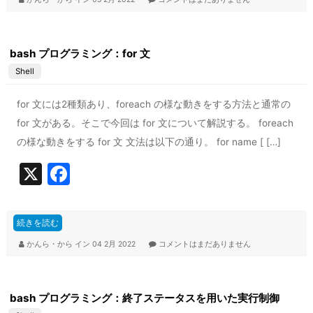
b
o
bash プログラミング：for 文
o
Shell
k
for 文には2種類あり、foreach の様な動きをする方法と通常の
for 文がある。そこで今回は for 文について解説する。 foreach
の様な動きをする for 文 文法は以下の通り。 for name [ […]
X
F
a
c
続きを読む
e
かんら・から
イン
04 2月 2022
コメントはまだありません
b
o
bash プログラミング：終了ステータスを用いた実行制御
o