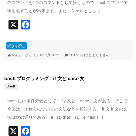
のコマンドを1つのコマンドとして扱うもので、exit コマンドで
値を返すことが出来ます。また、シェルとし […]
X
F
a
c
続きを読む
e
かんら・から
イン
03 2月 2022
コメントはまだありません
b
o
bash プログラミング：if 文と case 文
o
Shell
k
bash には条件分岐として「if」文と「case」文がある。そこで
今回は、それらについての文法などを解説する。 if 文 if 文の文
法は次の通りである。 if list; then list; [ elif list […]
X
F