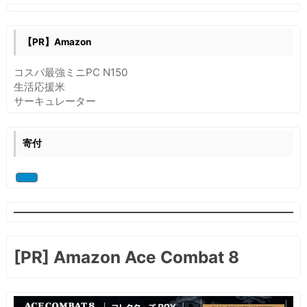
ミ
ン
グ：
【PR】Amazon
if
文
コスパ最強ミニPC N150
と
生活応援米
case
サーキュレーター
文
寄付
[PR] Amazon Ace Combat 8