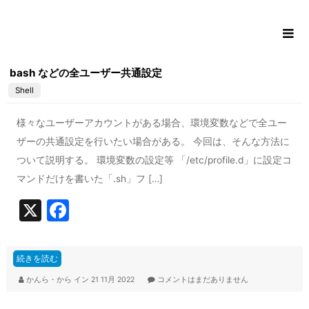
コ
ン
テ
ン
bash などの全ユーザー共通設定
ツ
Shell
に
ス
様々なユーザーアカウントがある場合、環境変数などで全ユー
キ
ッ
ザーの共通設定を行いたい場合がある。 今回は、そんな方法に
プ
ついて説明する。 環境変数の設定等 「/etc/profile.d」に設定コ
マンドだけを書いた「.sh」フ […]
X
F
a
c
続きを読む
e
かんら・から
イン
21 11月 2022
コメントはまだありません
b