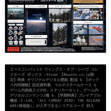
エースコンバット8 ウイングス・オブ・シーヴ コレ
クターズ ボックス -Steam 【Amazon.co.jp限
定】特典 オリジナルデジタル壁紙 配信 & 【ボック
ス内同梱物】設定資料集、マルチスチールケース & 
ゲーム内楽曲入りUSB、ステッカーセット、ゲーム内
デジタルコンテンツ2種 & 【早期特典】プレイアブル
機体：F-14A、「ACE COMBAT ZERO: THE BELKAN 
WAR(移植版)」が入手できるシリアルコード 封入