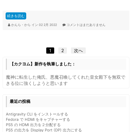
a
c
続きを読む
e
かんら・から
イン
02 2月 2022
コメントはまだありません
b
o
o
投
1
2
次へ
k
稿
【カクヨム】新作を執筆しました：
の
魔神に転生した俺氏、悪魔召喚してくれた皇女殿下を無双で
ペ
きる位に強くしようと思います
ー
ジ
最近の投稿
送
Antigravity CLI をインストールする
り
Fedora で HDMI をキャプチャーする
PS5 の HDMI 出力を２分配する
PS5 の出力を Display Port (DP) 出力にする