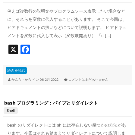
k
例えば複数行の説明文やプログラムソース表示したい場合など
に、それらを変数に代入することがあります。 そこで今回は、
ヒアドキュメントの扱いなどについて説明します。 ヒアドキュ
メントを変数に代入して表示（変数展開あり） 「c […]
X
F
a
c
続きを読む
e
かんら・から
イン
06 2月 2022
コメントはまだありません
b
o
bash プログラミング：パイプとリダイレクト
o
Shell
k
bash のリダイレクトには sh には存在しない幾つかの方法があ
ります。今回はそれも踏まえてリダイレクトについて説明しま