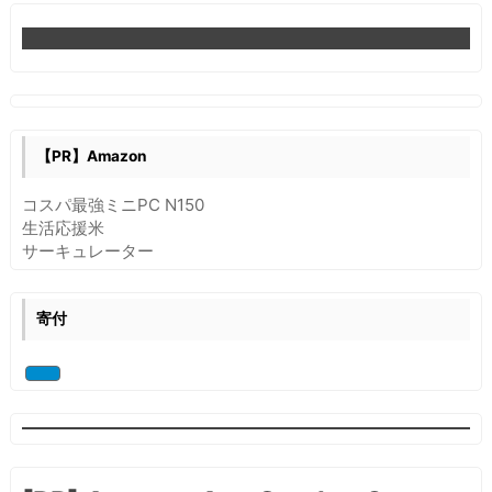
キ
ャ
ナ
ー
で
線
画
【PR】Amazon
を
取
コスパ最強ミニPC N150
り
生活応援米
込
サーキュレーター
む
寄付