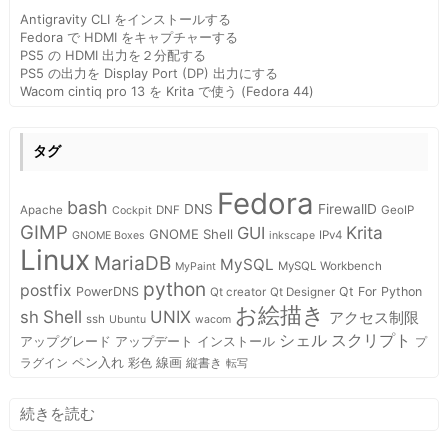
Antigravity CLI をインストールする
Fedora で HDMI をキャプチャーする
PS5 の HDMI 出力を２分配する
PS5 の出力を Display Port (DP) 出力にする
Wacom cintiq pro 13 を Krita で使う (Fedora 44)
タグ
Fedora
bash
DNS
FirewallD
Apache
DNF
GeoIP
Cockpit
GIMP
Krita
GUI
GNOME Shell
IPv4
GNOME Boxes
inkscape
Linux
MariaDB
MySQL
MySQL Workbench
MyPaint
python
postfix
PowerDNS
Qt For Python
Qt creator
Qt Designer
お絵描き
Shell
sh
UNIX
アクセス制限
ssh
Ubuntu
wacom
スクリプト
シェル
インストール
アップグレード
アップデート
プ
ペン入れ
線画
ラグイン
彩色
縦書き
転写
:
続きを読む
ス