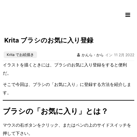
コ
ン
テ
ン
ツ
Krita ブラシのお気に入り登録
に
ス
Krita でお絵描き
かんら・から
イン
11 2月 2022
キ
ッ
イラストを描くときには、ブラシのお気に入り登録をすると便利
プ
だ。
そこで今回は、ブラシの「お気に入り」に登録する方法を紹介しま
す。
ブラシの「お気に入り」とは？
マウスの右ボタンをクリック、またはペンの上のサイドスイッチを
押して下さい。