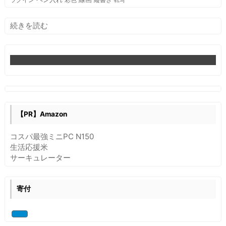
転写
:
続きを読む
Krita
ブ
ラ
シ
の
お
気
に
【PR】Amazon
入
り
コスパ最強ミニPC N150
登
生活応援米
録
サーキュレーター
寄付