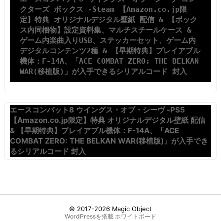
クターズ ボックス -Steam 【Amazon.co.jp限
定】特典 オリジナルデジタル壁紙 配信 & 【ボック
ス内同梱物】設定資料集、マルチスチールケース & 
ゲーム内楽曲入りUSB、ステッカーセット、ゲーム内
デジタルコンテンツ2種 & 【早期特典】プレイアブル
機体：F-14A、「ACE COMBAT ZERO: THE BELKAN 
WAR(移植版)」が入手できるシリアルコード 封入
エースコンバット8 ウイングス・オブ・シーヴ -PS5
【Amazon.co.jp限定】特典 オリジナルデジタル壁紙 配信
& 【早期特典】プレイアブル機体：F-14A、「ACE
COMBAT ZERO: THE BELKAN WAR(移植版)」が入手でき
るシリアルコード 封入
© 2017-2026
Magic Object
WordPressを搭載
ホワイトボード