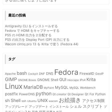
最近の投稿
Antigravity CLI をインストールする
Fedora で HDMI をキャプチャーする
PS5 の HDMI 出力を２分配する
PS5 の出力を Display Port (DP) 出力にする
Wacom cintiq pro 13 を Krita で使う (Fedora 44)
タグ
Fedora
bash
DNS
FirewallD
Apache
DNF
GeoIP
Cockpit
GIMP
Krita
GUI
GNOME Shell
IPv4
GNOME Boxes
inkscape
Linux
MariaDB
MySQL
MySQL Workbench
MyPaint
python
postfix
PowerDNS
Qt For Python
Qt creator
Qt Designer
お絵描き
Shell
sh
UNIX
アクセス制限
ssh
Ubuntu
wacom
スクリプト
シェル
インストール
アップグレード
アップデート
プ
ペン入れ
線画
ラグイン
彩色
縦書き