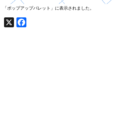
「ポップアップパレット」に表示されました。
X
F
a
c
e
b
o
o
k