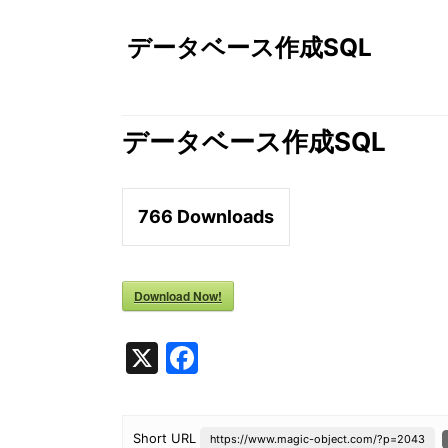
データベース作成SQL
データベース作成SQL
766
Downloads
Download Now!
X
F
a
c
Short URL
https://www.magic-object.com/?p=2043