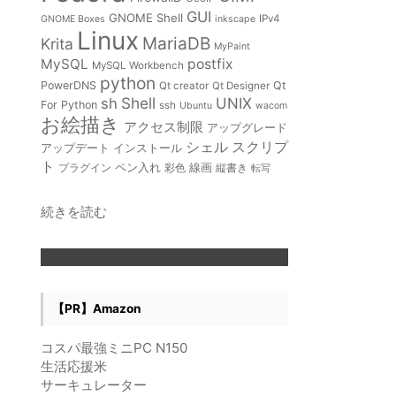
GUI
GNOME Shell
IPv4
GNOME Boxes
inkscape
Linux
MariaDB
Krita
MyPaint
MySQL
postfix
MySQL Workbench
python
PowerDNS
Qt
Qt creator
Qt Designer
Shell
sh
UNIX
For Python
ssh
Ubuntu
wacom
お絵描き
アクセス制限
アップグレード
スクリプ
シェル
インストール
アップデート
ト
ペン入れ
線画
プラグイン
彩色
縦書き
転写
:
続きを読む
デ
ー
タ
ベ
ー
【PR】Amazon
ス
作
コスパ最強ミニPC N150
成
生活応援米
SQL
サーキュレーター