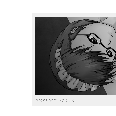
コ
ン
テ
ン
ツ
に
ス
キ
ッ
プ
Magic Object へようこそ