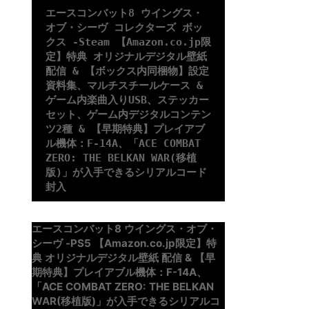
エースコンバット8 ウイングス・
オブ・シーヴ コレクターズ ボッ
クス -Steam 【Amazon.co.jp限
定】特典 オリジナルデジタル壁紙 
配信 & 【ボックス内同梱物】設定
資料集、マルチスチールケース & 
ゲーム内楽曲入りUSB、ステッカー
セット、ゲーム内デジタルコンテン
ツ2種 & 【早期特典】プレイアブ
ル機体：F-14A、「ACE COMBAT 
ZERO: THE BELKAN WAR(移植
版)」が入手できるシリアルコード 
封入
エースコンバット8 ウイングス・オブ・
シーヴ -PS5 【Amazon.co.jp限定】特
典 オリジナルデジタル壁紙 配信 & 【早
期特典】プレイアブル機体：F-14A、
「ACE COMBAT ZERO: THE BELKAN
WAR(移植版)」が入手できるシリアルコ