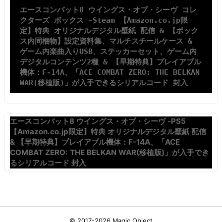
エースコンバット8 ウイングス・オブ・シーヴ コレ
クターズ ボックス -Steam 【Amazon.co.jp限
定】特典 オリジナルデジタル壁紙 配信 & 【ボック
ス内同梱物】設定資料集、マルチスチールケース & 
ゲーム内楽曲入りUSB、ステッカーセット、ゲーム内
デジタルコンテンツ2種 & 【早期特典】プレイアブル
機体：F-14A、「ACE COMBAT ZERO: THE BELKAN 
WAR(移植版)」が入手できるシリアルコード 封入
エースコンバット8 ウイングス・オブ・シーヴ -PS5
【Amazon.co.jp限定】特典 オリジナルデジタル壁紙 配信
& 【早期特典】プレイアブル機体：F-14A、「ACE
COMBAT ZERO: THE BELKAN WAR(移植版)」が入手でき
るシリアルコード 封入
© 2017-2026
Magic Object