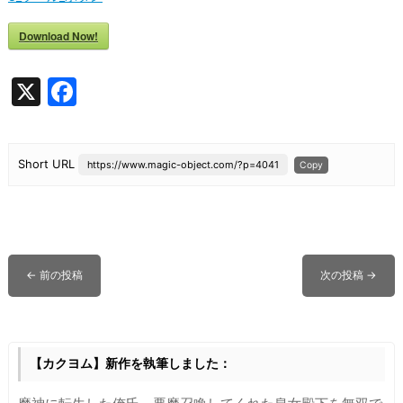
Download Now!
X
F
a
c
Short URL
https://www.magic-object.com/?p=4041
Copy
e
b
o
o
←
前の投稿
次の投稿
→
k
【カクヨム】新作を執筆しました：