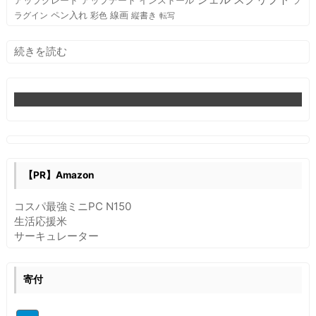
アップグレード
アップデート
プ
ペン入れ
線画
ラグイン
彩色
縦書き
転写
:
続きを読む
PyQt
Tool
Button
Files
【PR】Amazon
コスパ最強ミニPC N150
生活応援米
サーキュレーター
寄付