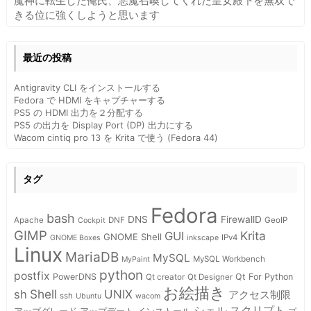
魔神に転生した俺氏、悪魔召喚してくれた皇女殿下を無双で
きる位に強くしようと思います
最近の投稿
Antigravity CLI をインストールする
Fedora で HDMI をキャプチャーする
PS5 の HDMI 出力を２分配する
PS5 の出力を Display Port (DP) 出力にする
Wacom cintiq pro 13 を Krita で使う (Fedora 44)
タグ
Fedora
bash
DNS
FirewallD
Apache
DNF
GeoIP
Cockpit
GIMP
Krita
GUI
GNOME Shell
IPv4
GNOME Boxes
inkscape
Linux
MariaDB
MySQL
MySQL Workbench
MyPaint
python
postfix
PowerDNS
Qt For Python
Qt creator
Qt Designer
お絵描き
Shell
sh
UNIX
アクセス制限
ssh
Ubuntu
wacom
スクリプト
シェル
インストール