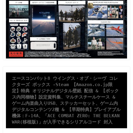
エースコンバット8 ウイングス・オブ・シーヴ コレ
クターズ ボックス -Steam 【Amazon.co.jp限
定】特典 オリジナルデジタル壁紙 配信 & 【ボック
ス内同梱物】設定資料集、マルチスチールケース & 
ゲーム内楽曲入りUSB、ステッカーセット、ゲーム内
デジタルコンテンツ2種 & 【早期特典】プレイアブル
機体：F-14A、「ACE COMBAT ZERO: THE BELKAN 
WAR(移植版)」が入手できるシリアルコード 封入