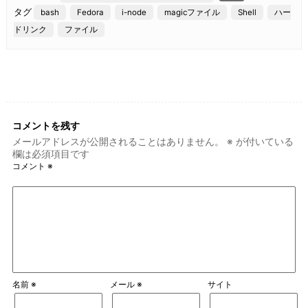
e
タグ
bash
Fedora
i-node
magicファイル
Shell
ハー
b
ドリンク
ファイル
o
o
k
コメントを残す
メールアドレスが公開されることはありません。
※
が付いている
欄は必須項目です
コメント
※
名前
※
メール
※
サイト