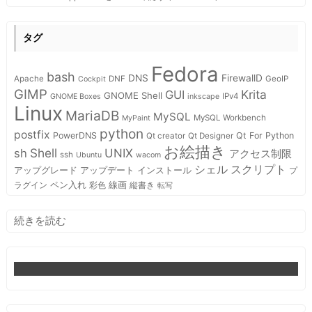
タグ
Fedora
bash
DNS
FirewallD
Apache
DNF
GeoIP
Cockpit
GIMP
Krita
GUI
GNOME Shell
IPv4
GNOME Boxes
inkscape
Linux
MariaDB
MySQL
MySQL Workbench
MyPaint
python
postfix
PowerDNS
Qt For Python
Qt creator
Qt Designer
お絵描き
Shell
sh
UNIX
アクセス制限
ssh
Ubuntu
wacom
スクリプト
シェル
インストール
アップグレード
アップデート
プ
ペン入れ
線画
ラグイン
彩色
縦書き
転写
:
続きを読む
そ
ろ
そ
ろ
本
気