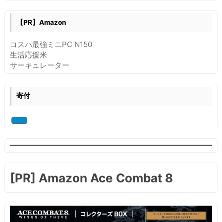
で
コ
【PR】Amazon
マ
ン
コスパ最強ミニPC N150
ド
生活応援米
ラ
サーキュレーター
イ
ン
③
寄付
:
フ
ァ
イ
ル
[PR] Amazon Ace Combat 8