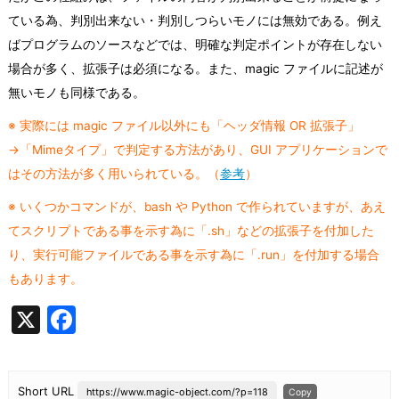
ている為、判別出来ない・判別しつらいモノには無効である。例え
ばプログラムのソースなどでは、明確な判定ポイントが存在しない
場合が多く、拡張子は必須になる。また、magic ファイルに記述が
無いモノも同様である。
※ 実際には magic ファイル以外にも「ヘッダ情報 OR 拡張子」
→「Mimeタイプ」で判定する方法があり、GUI アプリケーションで
はその方法が多く用いられている。（
参考
）
※ いくつかコマンドが、bash や Python で作られていますが、あえ
てスクリプトである事を示す為に「.sh」などの拡張子を付加した
り、実行可能ファイルである事を示す為に「.run」を付加する場合
もあります。
X
F
a
c
Short URL
https://www.magic-object.com/?p=118
Copy