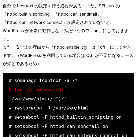
自分で fcontext の設定を行う必要がある。また、SELinux の
「httpd_builtin_scripting」「httpd_can_sendmail」
「httpd_can_network_connect」が設定されていないと、
WordPress が正常に動作しないみたいなので「on」にしておきま
す。
また、安全上の理由から「httpd_enable_cgi」は「off」にしておき
ます。（WordPress を利用している場合は CGI が不要になるケース
が殆どであるため）
# semanage fcontext -a -t 
httpd_sys_rw_content_t
'/var/www/html(/.*)?'
# restorecon -R /var/www/html
# setsebool -P httpd_builtin_scripting on
# setsebool -P httpd_can_sendmail on
# setsebool -P httpd_can_network_connect on