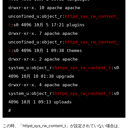
drwxr-xr-x. 10 apache apache 
unconfined_u:object_r:
httpd_sys_rw_content_
t
:s0 4096 10月 5 17:21 plugins
drwxr-xr-x. 7 apache apache 
unconfined_u:object_r:
httpd_sys_rw_content_
t
:s0 4096 10月 1 09:38 themes
drwxr-xr-x. 2 apache apache 
system_u:object_r:
httpd_sys_rw_content_t
:s0 
4096 10月 10 01:38 upgrade
drwxr-xr-x. 4 apache apache 
system_u:object_r:
httpd_sys_rw_content_t
:s0 
4096 10月 1 09:13 uploads
#
この時、「httpd_sys_rw_content_t」が設定されていない場合は、