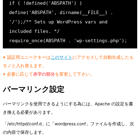
if ( !defined('ABSPATH') )
define('ABSPATH', dirname(__FILE__) . 
'/');/** Sets up WordPress vars and 
included files. */
require_once(ABSPATH . 'wp-settings.php');
※ 認証用ユニークキーは
このサイト
にアクセスして自動生成したも
モノと入れ替えます。
※ 必要に応じて
赤字の部分
を変更して下さい。
パーマリンク設定
パーマリンクを使用できるようにする為には、Apache の設定を書
き換える必要があります。
「/etc/httpd/conf.d」に「wordpress.conf」ファイルを作成し、次
の内容で保存します。