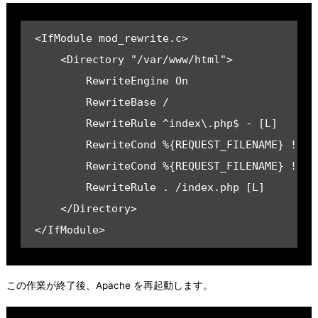
<IfModule mod_rewrite.c>
    <Directory "/var/www/html">
        RewriteEngine On
        RewriteBase /
        RewriteRule ^index\.php$ - [L]
        RewriteCond %{REQUEST_FILENAME} !-f
        RewriteCond %{REQUEST_FILENAME} !-d
        RewriteRule . /index.php [L]
    </Directory>
</IfModule>
この作業が終了後、Apache を再起動します。