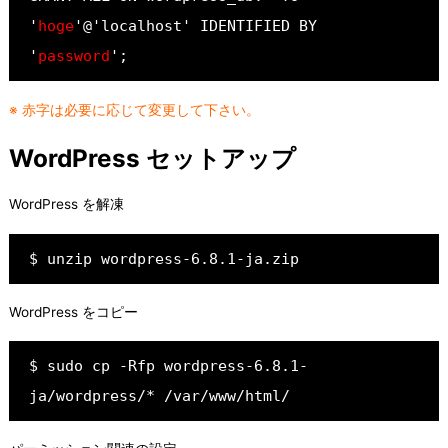
'
hoge
'@'localhost' IDENTIFIED BY 
'
password
';
※ 赤字は必要に応じて変更して下さい。
WordPress セットアップ
WordPress を解凍
$ unzip wordpress-6.8.1-ja.zip
WordPress をコピー
$ sudo cp -Rfp wordpress-6.8.1-
ja/wordpress/* /var/www/html/