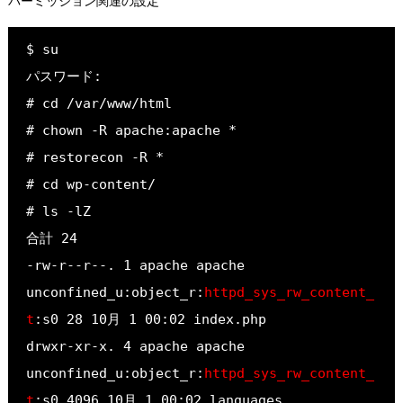
パーミッション関連の設定
$ su
パスワード:

# cd /var/www/html
# chown -R apache:apache *
# restorecon -R *

# cd wp-content/

# ls -lZ

合計 24
-rw-r--r--. 1 apache apache 
unconfined_u:object_r:
httpd_sys_rw_content_
t
:s0 28 10月 1 00:02 index.php
drwxr-xr-x. 4 apache apache 
unconfined_u:object_r:
httpd_sys_rw_content_
t
:s0 4096 10月 1 00:02 languages