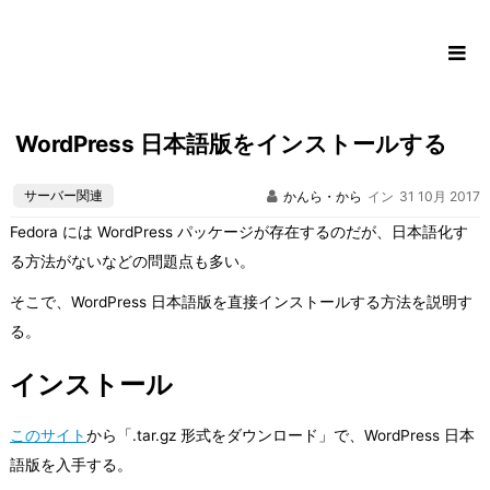
コ
ン
テ
ン
ツ
WordPress 日本語版をインストールする
に
ス
サーバー関連
かんら・から
イン
31 10月 2017
キ
ッ
Fedora には WordPress パッケージが存在するのだが、日本語化す
プ
る方法がないなどの問題点も多い。
そこで、WordPress 日本語版を直接インストールする方法を説明す
る。
インストール
このサイト
から「.tar.gz 形式をダウンロード」で、WordPress 日本
語版を入手する。