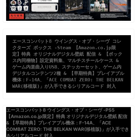
エースコンバット8 ウイングス・オブ・シーヴ コレ
クターズ ボックス -Steam 【Amazon.co.jp限
定】特典 オリジナルデジタル壁紙 配信 & 【ボック
ス内同梱物】設定資料集、マルチスチールケース & 
ゲーム内楽曲入りUSB、ステッカーセット、ゲーム内
デジタルコンテンツ2種 & 【早期特典】プレイアブル
機体：F-14A、「ACE COMBAT ZERO: THE BELKAN 
WAR(移植版)」が入手できるシリアルコード 封入
エースコンバット8 ウイングス・オブ・シーヴ -PS5
【Amazon.co.jp限定】特典 オリジナルデジタル壁紙 配信
& 【早期特典】プレイアブル機体：F-14A、「ACE
COMBAT ZERO: THE BELKAN WAR(移植版)」が入手でき
るシリアルコード 封入