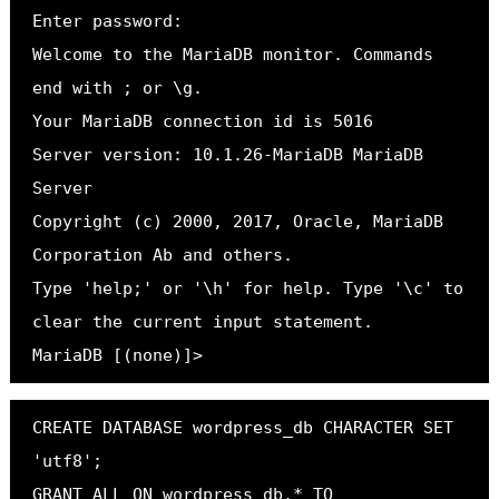
Enter password:
Welcome to the MariaDB monitor. Commands 
end with ; or \g.
Your MariaDB connection id is 5016
Server version: 10.1.26-MariaDB MariaDB 
Server
Copyright (c) 2000, 2017, Oracle, MariaDB 
Corporation Ab and others.
Type 'help;' or '\h' for help. Type '\c' to 
clear the current input statement.
MariaDB [(none)]>
CREATE DATABASE wordpress_db CHARACTER SET 
'utf8';
GRANT ALL ON wordpress_db.* TO 