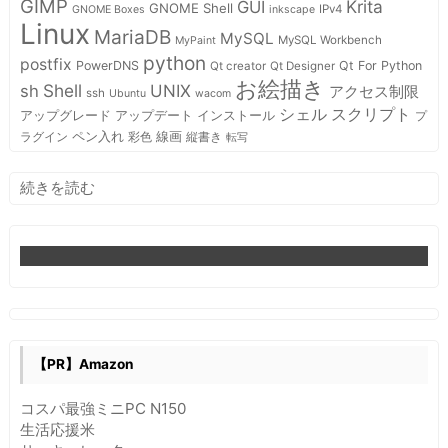
GIMP
Krita
GUI
GNOME Shell
IPv4
GNOME Boxes
inkscape
Linux
MariaDB
MySQL
MySQL Workbench
MyPaint
python
postfix
PowerDNS
Qt For Python
Qt creator
Qt Designer
お絵描き
Shell
sh
UNIX
アクセス制限
ssh
Ubuntu
wacom
スクリプト
シェル
インストール
アップグレード
アップデート
プ
ペン入れ
線画
ラグイン
彩色
縦書き
転写
:
続きを読む
WordPress
日
本
語
版
を
イ
ン
【PR】Amazon
ス
ト
コスパ最強ミニPC N150
ー
生活応援米
ル