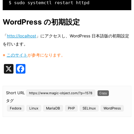
$ sudo systemctl restart httpd
WordPress の初期設定
「
http://localhost
」にアクセスし、WordPress 日本語版の初期設定
を行います。
※
このサイト
が参考になります。
X
F
a
c
Short URL
https://www.magic-object.com/?p=1578
Copy
e
タグ
b
Fedora
Linux
MariaDB
PHP
SELInux
WordPress
o
o