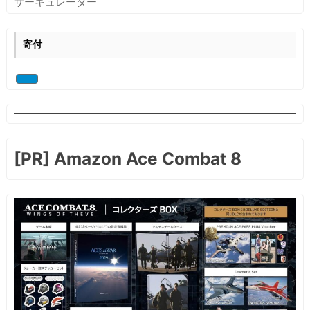
サーキュレーター
す
る
寄付
[PR] Amazon Ace Combat 8