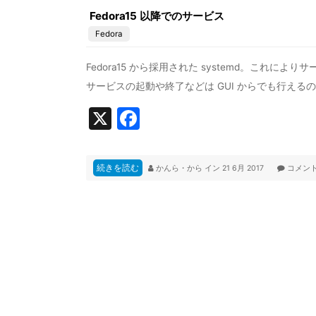
Fedora15 以降でのサービス
Fedora
Fedora15 から採用された systemd。これに
サービスの起動や終了などは GUI からでも行える
X
F
a
c
続きを読む
かんら・から
イン
21 6月 2017
コメン
e
b
o
o
k