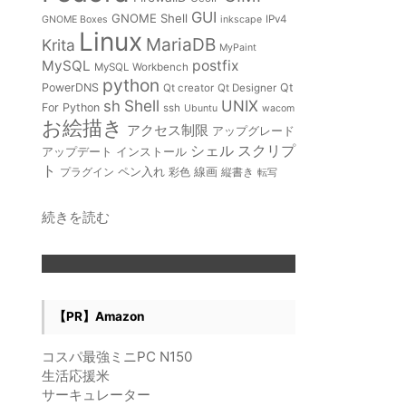
GUI
GNOME Shell
IPv4
GNOME Boxes
inkscape
Linux
MariaDB
Krita
MyPaint
MySQL
postfix
MySQL Workbench
python
PowerDNS
Qt
Qt creator
Qt Designer
Shell
sh
UNIX
For Python
ssh
Ubuntu
wacom
お絵描き
アクセス制限
アップグレード
スクリプ
シェル
インストール
アップデート
ト
ペン入れ
線画
プラグイン
彩色
縦書き
転写
:
続きを読む
Fedora15
以
降
で
の
【PR】Amazon
サ
ー
コスパ最強ミニPC N150
ビ
生活応援米
ス
サーキュレーター