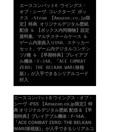
エースコンバット8 ウイングス・
オブ・シーヴ コレクターズ ボッ
クス -Steam 【Amazon.co.jp限
定】特典 オリジナルデジタル壁紙 
配信 & 【ボックス内同梱物】設定
資料集、マルチスチールケース & 
ゲーム内楽曲入りUSB、ステッカー
セット、ゲーム内デジタルコンテン
ツ2種 & 【早期特典】プレイアブ
ル機体：F-14A、「ACE COMBAT 
ZERO: THE BELKAN WAR(移植
版)」が入手できるシリアルコード 
封入
エースコンバット8 ウイングス・オブ・
シーヴ -PS5 【Amazon.co.jp限定】特
典 オリジナルデジタル壁紙 配信 & 【早
期特典】プレイアブル機体：F-14A、
「ACE COMBAT ZERO: THE BELKAN
WAR(移植版)」が入手できるシリアルコ