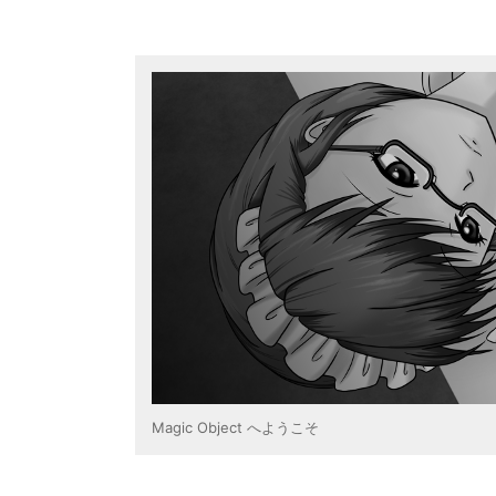
コ
ン
テ
ン
ツ
に
ス
キ
ッ
プ
Magic Object へようこそ