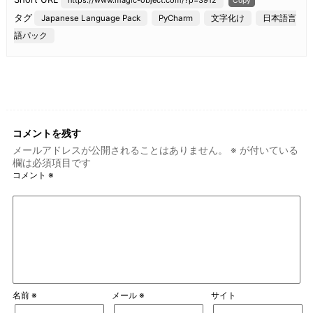
https://www.magic-object.com/?p=3912
Copy
e
タグ
Japanese Language Pack
PyCharm
文字化け
日本語言
b
語パック
o
o
k
コメントを残す
メールアドレスが公開されることはありません。
※
が付いている
欄は必須項目です
コメント
※
名前
※
メール
※
サイト