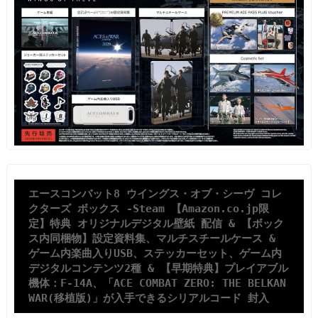
エースコンバット8 ウイングス・オブ・シーヴ コレ
クターズ ボックス -Steam 【Amazon.co.jp限
定】特典 オリジナルデジタル壁紙 配信 & 【ボック
ス内同梱物】設定資料集、マルチスチールケース & 
ゲーム内楽曲入りUSB、ステッカーセット、ゲーム内
デジタルコンテンツ2種 & 【早期特典】プレイアブル
機体：F-14A、「ACE COMBAT ZERO: THE BELKAN 
WAR(移植版)」が入手できるシリアルコード 封入