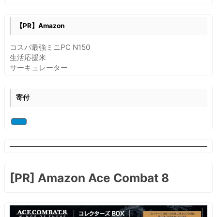
が
文
【PR】Amazon
字
化
コスパ最強ミニPC N150
け
生活応援米
し
サーキュレーター
た
時
の
寄付
対
処
方
法
[PR] Amazon Ace Combat 8