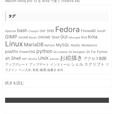
Wacom cintiq pro 13 を Krita で使う (Fedora 44)
タグ
Fedora
bash
DNS
FirewallD
Apache
DNF
GeoIP
Cockpit
GIMP
Krita
GUI
GNOME Shell
IPv4
GNOME Boxes
inkscape
Linux
MariaDB
MySQL
MySQL Workbench
MyPaint
python
postfix
PowerDNS
Qt For Python
Qt creator
Qt Designer
お絵描き
Shell
sh
UNIX
アクセス制限
ssh
Ubuntu
wacom
スクリプト
シェル
インストール
アップグレード
アップデート
プ
ペン入れ
線画
ラグイン
彩色
縦書き
転写
:
続きを読む
PyCharm
の
メ
ニ
ュ
ー