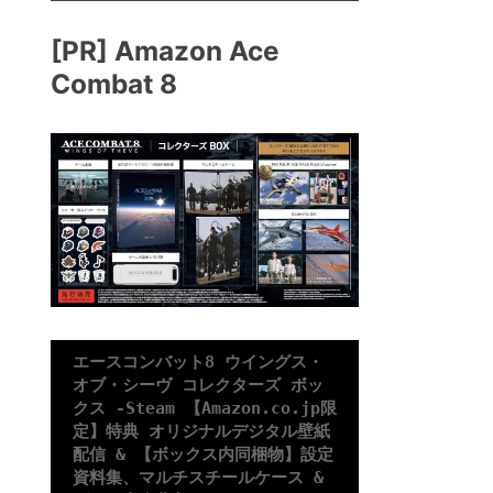
[PR] Amazon Ace
Combat 8
エースコンバット8 ウイングス・
オブ・シーヴ コレクターズ ボッ
クス -Steam 【Amazon.co.jp限
定】特典 オリジナルデジタル壁紙 
配信 & 【ボックス内同梱物】設定
資料集、マルチスチールケース & 