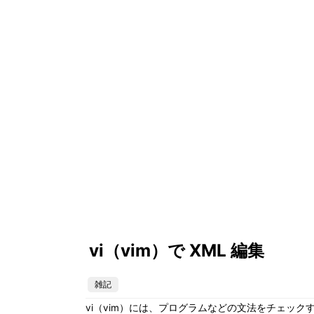
vi（vim）で XML 編集
雑記
vi（vim）には、プログラムなどの文法をチェッ