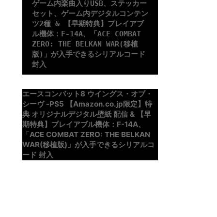
ゲーム内楽曲入りUSB、ステッカー
セット、ゲーム内デジタルコンテン
ツ2種 & 【早期特典】プレイアブ
ル機体：F-14A、「ACE COMBAT 
ZERO: THE BELKAN WAR(移植
版)」が入手できるシリアルコード 
封入
エースコンバット8 ウイングス・オブ・
シーヴ -PS5 【Amazon.co.jp限定】特
典 オリジナルデジタル壁紙 配信 & 【早
期特典】プレイアブル機体：F-14A、
「ACE COMBAT ZERO: THE BELKAN
WAR(移植版)」が入手できるシリアルコ
ード 封入