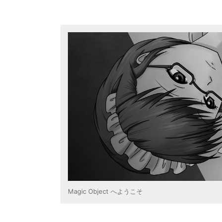
コ
ン
テ
ン
ツ
に
ス
キ
ッ
プ
Magic Object へようこそ