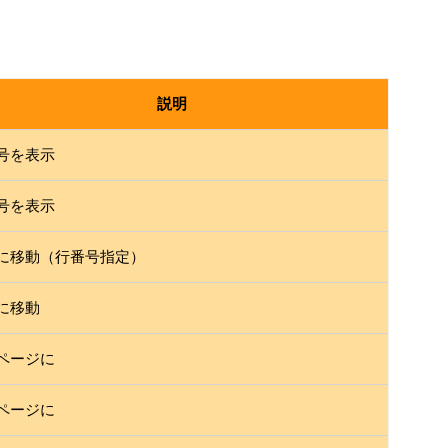
説明
号を表示
号を表示
に移動（行番号指定）
に移動
ページに
ページに