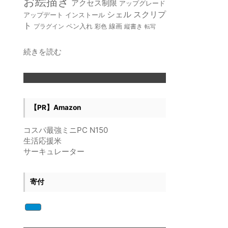
お絵描き
アクセス制限
アップグレード
スクリプ
シェル
インストール
アップデート
ト
ペン入れ
線画
プラグイン
彩色
縦書き
転写
:
続きを読む
vi（vim）
で
XML
編
集
【PR】Amazon
コスパ最強ミニPC N150
生活応援米
サーキュレーター
寄付