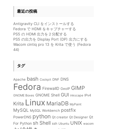
最近の投稿
Antigravity CLI をインストールする
Fedora で HDMI をキャプチャーする
PS5 の HDMI 出力を２分配する
PS5 の出力を Display Port (DP) 出力にする
Wacom cintiq pro 13 を Krita で使う (Fedora
44)
タグ
bash
DNS
Apache
DNF
Cockpit
Fedora
GIMP
FirewallD
GeoIP
GUI
GNOME Shell
IPv4
GNOME Boxes
inkscape
Linux
MariaDB
Krita
MyPaint
MySQL
postfix
MySQL Workbench
python
PowerDNS
Qt
Qt creator
Qt Designer
Shell
sh
UNIX
For Python
ssh
Ubuntu
wacom